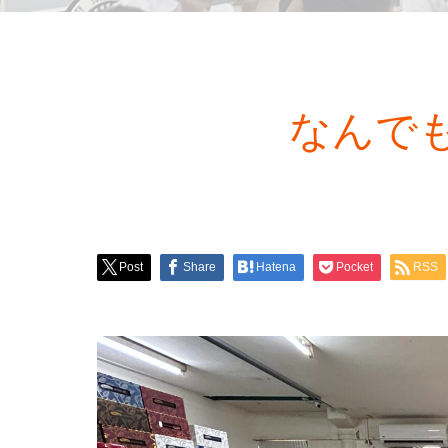
なんで
Post
Share
Hatena
Pocket
RSS