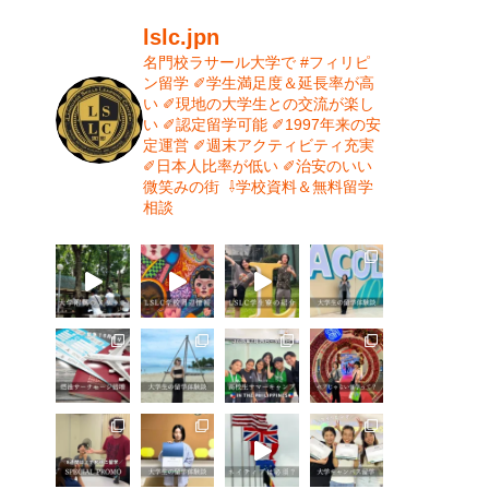
lslc.jpn
名門校ラサール大学で #フィリピ
ン留学⁡
⁡✐学生満足度＆延長率が高
い⁡
✐現地の大学生との交流が楽し
い⁡
✐認定留学可能⁡
✐1997年来の安
定運営⁡⁡
✐週末アクティビティ充実⁡
✐日本人比率が低い
⁡✐治安のいい
微笑みの街⁡
⁡
⇩学校資料＆無料留学
相談