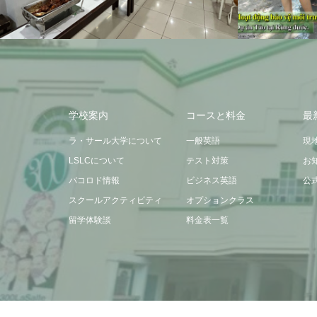
学校案内
コースと料金
最
ラ・サール大学について
一般英語
現
LSLCについて
テスト対策
お
バコロド情報
ビジネス英語
公
スクールアクティビティ
オプションクラス
留学体験談
料金表一覧