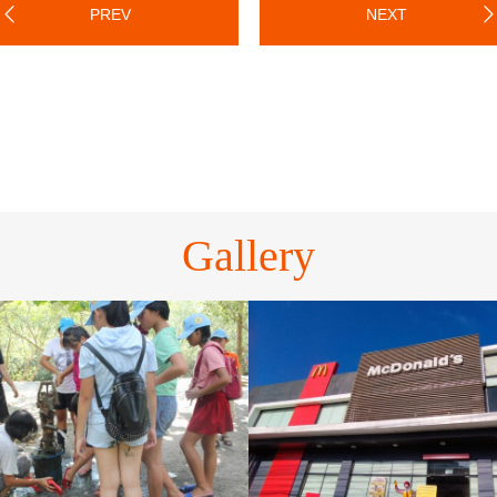
PREV
NEXT
Gallery
USLS学校