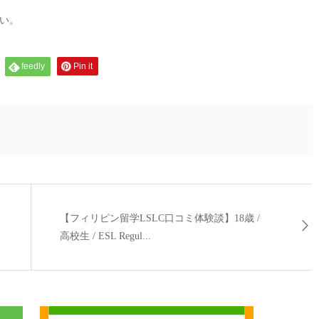
い。
feedly
Pin it
【フィリピン留学LSLC口コミ体験談】18歳 /
高校生 / ESL Regul...