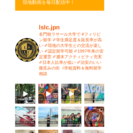
現地動画を毎日配信中！
lslc.jpn
名門校ラサール大学で #フィリピ
ン留学⁡
⁡✐学生満足度＆延長率が高
い⁡
✐現地の大学生との交流が楽し
い⁡
✐認定留学可能⁡
✐1997年来の安
定運営⁡⁡
✐週末アクティビティ充実⁡
✐日本人比率が低い
⁡✐治安のいい
微笑みの街⁡
⁡
⇩学校資料＆無料留学
相談