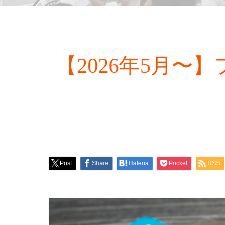
【2026年5月
Post
Share
Hatena
Pocket
RSS