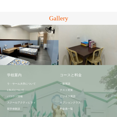
Gallery
LSLC学生寮
USLS学校
学校案内
コースと料金
ラ・サール大学について
一般英語
LSLCについて
テスト対策
バコロド情報
ビジネス英語
スクールアクティビティ
オプションクラス
留学体験談
料金表一覧