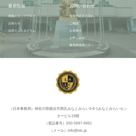
最新情報
お問い合わせ
現地スタッフブログ
留学手続きの流れ
お知らせ
ご相談
公式インスタグラム
お見積り
お申し込み
教育関係者の方へ
（日本事務局）神奈川県横浜市西区みなとみらい3-6-1みなとみらいセン
タービル19階
（電話番号）050-5897-9991
（メール）info@lslc.jp