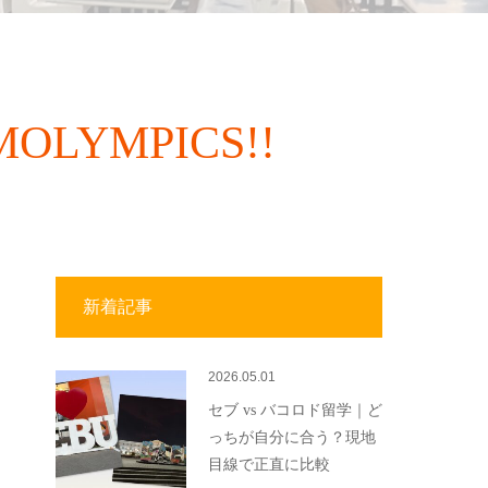
YMPICS!!
新着記事
2026.05.01
セブ vs バコロド留学｜ど
っちが自分に合う？現地
目線で正直に比較