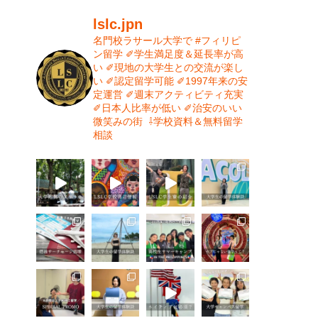
lslc.jpn
名門校ラサール大学で #フィリピ
ン留学⁡
⁡✐学生満足度＆延長率が高
い⁡
✐現地の大学生との交流が楽し
い⁡
✐認定留学可能⁡
✐1997年来の安
定運営⁡⁡
✐週末アクティビティ充実⁡
✐日本人比率が低い
⁡✐治安のいい
微笑みの街⁡
⁡
⇩学校資料＆無料留学
相談