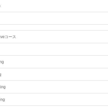
n
nsiveコース
ng
g
ing
ing