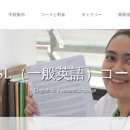
学校案内
コースと料金
ギャラリー
最新
SL（一般英語）コ
English as a second language