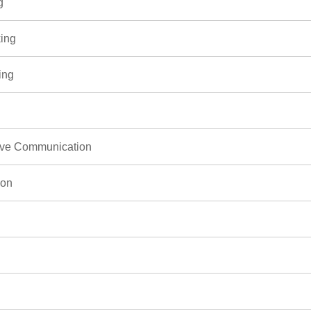
g
ing
ing
tive Communication
ion