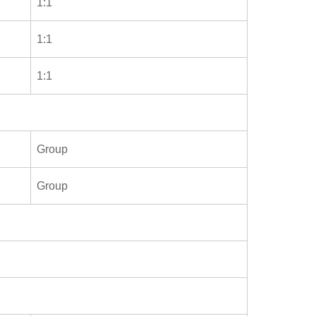
1:1
1:1
1:1
Group
Group