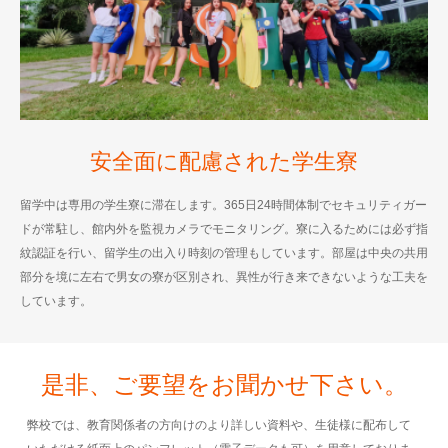
安全面に配慮された学生寮
留学中は専用の学生寮に滞在します。365日24時間体制でセキュリティガー
ドが常駐し、館内外を監視カメラでモニタリング。寮に入るためには必ず指
紋認証を行い、留学生の出入り時刻の管理もしています。部屋は中央の共用
部分を境に左右で男女の寮が区別され、異性が行き来できないような工夫を
しています。
是非、ご要望をお聞かせ下さい。
弊校では、教育関係者の方向けのより詳しい資料や、生徒様に配布して