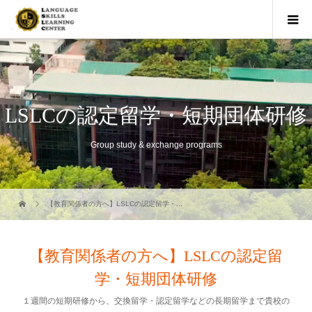
LSLCの認定留学・短期団体研修
Group study & exchange programs
【教育関係者の方へ】LSLCの認定留学・...
【教育関係者の方へ】LSLCの認定留
学・短期団体研修
１週間の短期研修から、交換留学・認定留学などの長期留学まで貴校の