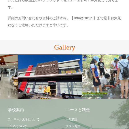
いただける紙面上のパンフレット（電子データも可）を用意しておりま
す。
詳細のお問い合わせや資料のご請求等、【 info@lslc.jp 】まで是非お気兼
ねなくご連絡いただけますと幸いです。
Gallery
バコロド
バコロド
学校案内
コースと料金
ラ・サール大学について
一般英語
LSLCについて
テスト対策