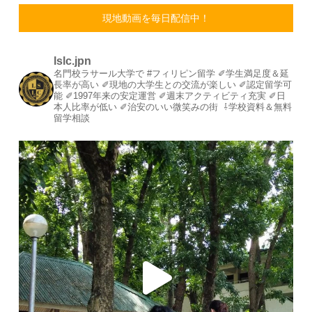
現地動画を毎日配信中！
lslc.jpn
名門校ラサール大学で #フィリピン留学⁡
⁡✐学生満足度＆延
長率が高い⁡
✐現地の大学生との交流が楽しい⁡
✐認定留学可
能⁡
✐1997年来の安定運営⁡⁡
✐週末アクティビティ充実⁡
✐日
本人比率が低い
⁡✐治安のいい微笑みの街⁡
⁡
⇩学校資料＆無料
留学相談