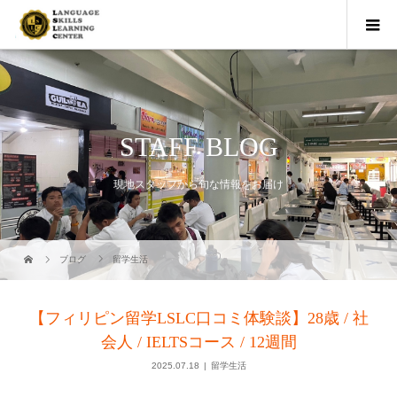
STAFF BLOG
現地スタッフから旬な情報をお届け
ブログ
留学生活
【フィリピン留学LSLC口コミ体験談】28歳 / 社
会人 / IELTSコース / 12週間
2025.07.18
留学生活