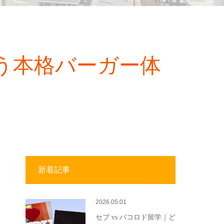
味わう本格バーガー体
新着記事
2026.05.01
セブ vs バコロド留学｜ど