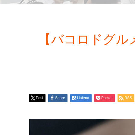
【バコロドグルメ】
Post
Share
Hatena
Pocket
RSS