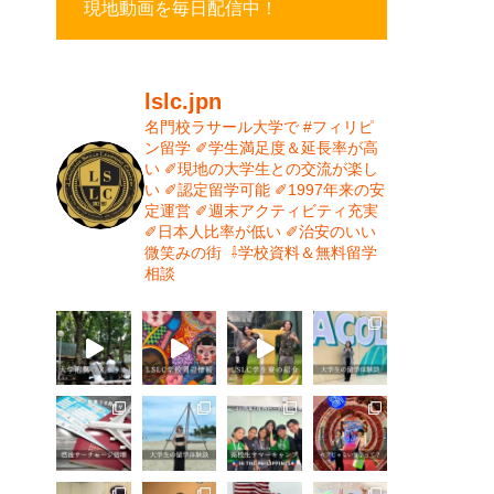
現地動画を毎日配信中！
lslc.jpn
名門校ラサール大学で #フィリピ
ン留学⁡
⁡✐学生満足度＆延長率が高
い⁡
✐現地の大学生との交流が楽し
い⁡
✐認定留学可能⁡
✐1997年来の安
定運営⁡⁡
✐週末アクティビティ充実⁡
✐日本人比率が低い
⁡✐治安のいい
微笑みの街⁡
⁡
⇩学校資料＆無料留学
相談