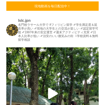
現地動画を毎日配信中！
lslc.jpn
名門校ラサール大学で #フィリピン留学⁡
⁡✐学生満足度＆延
長率が高い⁡
✐現地の大学生との交流が楽しい⁡
✐認定留学可
能⁡
✐1997年来の安定運営⁡⁡
✐週末アクティビティ充実⁡
✐日
本人比率が低い
⁡✐治安のいい微笑みの街⁡
⁡
⇩学校資料＆無料
留学相談