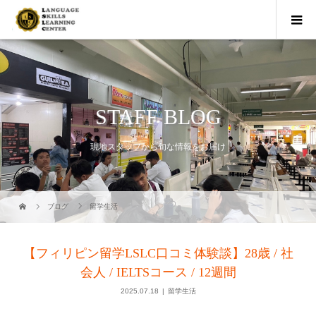
STAFF BLOG
現地スタッフから旬な情報をお届け
ブログ
留学生活
【フィリピン留学LSLC口コミ体験談】28歳 / 社
会人 / IELTSコース / 12週間
2025.07.18
留学生活