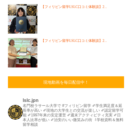
【フィリピン留学LSLC口コミ体験談】2...
【フィリピン留学LSLC口コミ体験談】2...
現地動画を毎日配信中！
lslc.jpn
名門校ラサール大学で #フィリピン留学⁡
⁡✐学生満足度＆延
長率が高い⁡
✐現地の大学生との交流が楽しい⁡
✐認定留学可
能⁡
✐1997年来の安定運営⁡⁡
✐週末アクティビティ充実⁡
✐日
本人比率が低い
⁡✐治安のいい微笑みの街⁡
⁡
⇩学校資料＆無料
留学相談