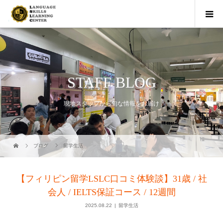
STAFF BLOG
現地スタッフから旬な情報をお届け
ブログ
留学生活
【フィリピン留学LSLC口コミ体験談】31歳 / 社
会人 / IELTS保証コース / 12週間
2025.08.22
留学生活