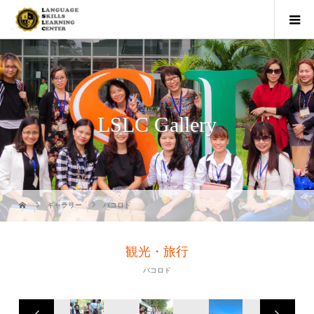
LSLC Gallery
ギャラリー
バコロド
観光・旅行
バコロド