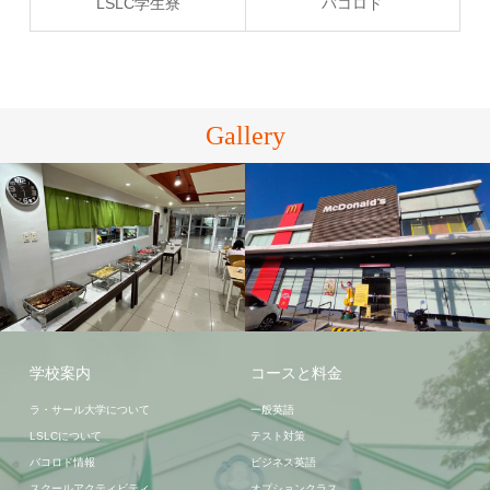
LSLC学生寮
バコロド
Gallery
LSLC学生寮
バコロド
学校案内
コースと料金
ラ・サール大学について
一般英語
LSLCについて
テスト対策
バコロド情報
ビジネス英語
スクールアクティビティ
オプションクラス