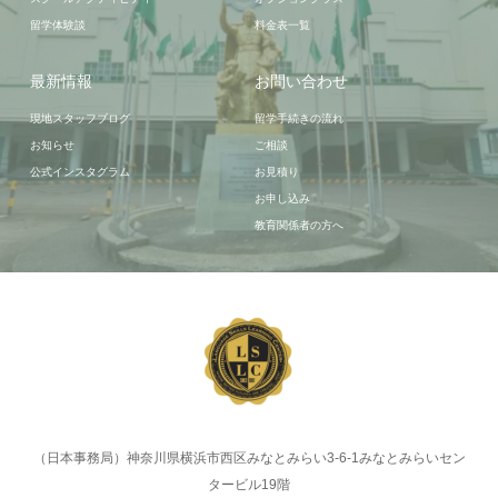
留学体験談
料金表一覧
最新情報
お問い合わせ
現地スタッフブログ
留学手続きの流れ
お知らせ
ご相談
公式インスタグラム
お見積り
お申し込み
教育関係者の方へ
（日本事務局）神奈川県横浜市西区みなとみらい3-6-1みなとみらいセン
タービル19階