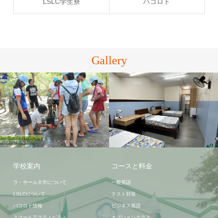
LSLC学生寮
バコロド
Gallery
バコロド
LSLC学生寮
学校案内
コースと料金
ラ・サール大学について
一般英語
LSLCについて
テスト対策
バコロド情報
ビジネス英語
スクールアクティビティ
オプションクラス