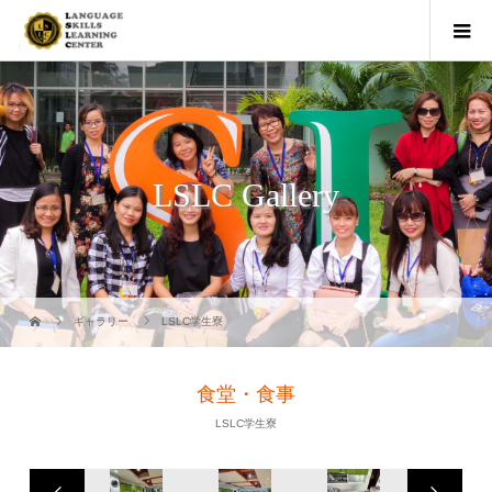
LSLC Gallery
ギャラリー
LSLC学生寮
食堂・食事
LSLC学生寮