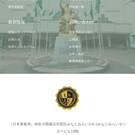
留学体験談
料金表一覧
最新情報
お問い合わせ
現地スタッフブログ
留学手続きの流れ
お知らせ
ご相談
公式インスタグラム
お見積り
お申し込み
教育関係者の方へ
（日本事務局）神奈川県横浜市西区みなとみらい3-6-1みなとみらいセン
タービル19階