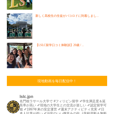
新しく高校生の生徒がバコロドに到着しまし...
【LSLC留学口コミ体験談】20歳 / ...
現地動画を毎日配信中！
lslc.jpn
名門校ラサール大学で #フィリピン留学⁡
⁡✐学生満足度＆延
長率が高い⁡
✐現地の大学生との交流が楽しい⁡
✐認定留学可
能⁡
✐1997年来の安定運営⁡⁡
✐週末アクティビティ充実⁡
✐日
本人比率が低い
⁡✐治安のいい微笑みの街⁡
⁡
⇩学校資料＆無料