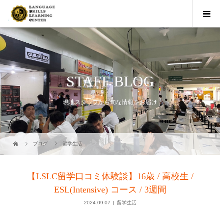
STAFF BLOG
現地スタッフから旬な情報をお届け
ブログ
留学生活
【LSLC留学口コミ体験談】16歳 / 高校生 /
ESL(Intensive) コース / 3週間
2024.09.07
留学生活