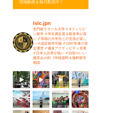
現地動画を毎日配信中！
lslc.jpn
名門校ラサール大学で #フィリピ
ン留学⁡
⁡✐学生満足度＆延長率が高
い⁡
✐現地の大学生との交流が楽し
い⁡
✐認定留学可能⁡
✐1997年来の安
定運営⁡⁡
✐週末アクティビティ充実⁡
✐日本人比率が低い
⁡✐治安のいい
微笑みの街⁡
⁡
⇩学校資料＆無料留学
相談