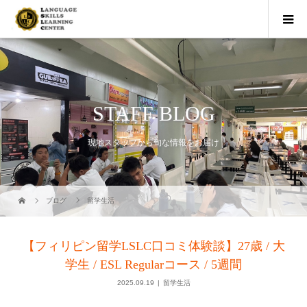
STAFF BLOG
現地スタッフから旬な情報をお届け
ブログ
留学生活
【フィリピン留学LSLC口コミ体験談】27歳 / 大
学生 / ESL Regularコース / 5週間
2025.09.19
留学生活