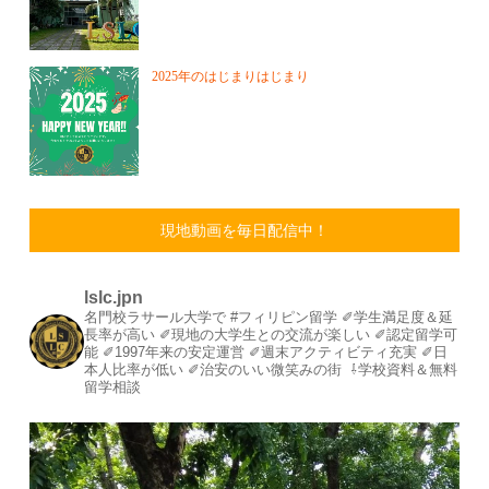
2025年のはじまりはじまり
現地動画を毎日配信中！
lslc.jpn
名門校ラサール大学で #フィリピン留学⁡
⁡✐学生満足度＆延
長率が高い⁡
✐現地の大学生との交流が楽しい⁡
✐認定留学可
能⁡
✐1997年来の安定運営⁡⁡
✐週末アクティビティ充実⁡
✐日
本人比率が低い
⁡✐治安のいい微笑みの街⁡
⁡
⇩学校資料＆無料
留学相談