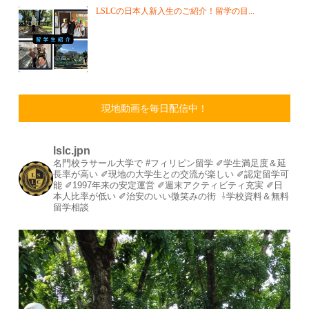
LSLCの日本人新入生のご紹介！留学の目...
現地動画を毎日配信中！
lslc.jpn
名門校ラサール大学で #フィリピン留学⁡
⁡✐学生満足度＆延
長率が高い⁡
✐現地の大学生との交流が楽しい⁡
✐認定留学可
能⁡
✐1997年来の安定運営⁡⁡
✐週末アクティビティ充実⁡
✐日
本人比率が低い
⁡✐治安のいい微笑みの街⁡
⁡
⇩学校資料＆無料
留学相談