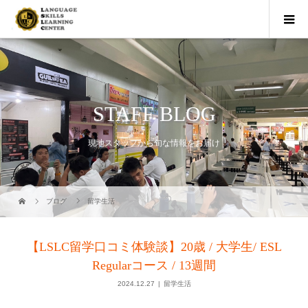
STAFF BLOG
現地スタッフから旬な情報をお届け
ブログ
留学生活
【LSLC留学口コミ体験談】20歳 / 大学生/ ESL
Regularコース / 13週間
2024.12.27
留学生活