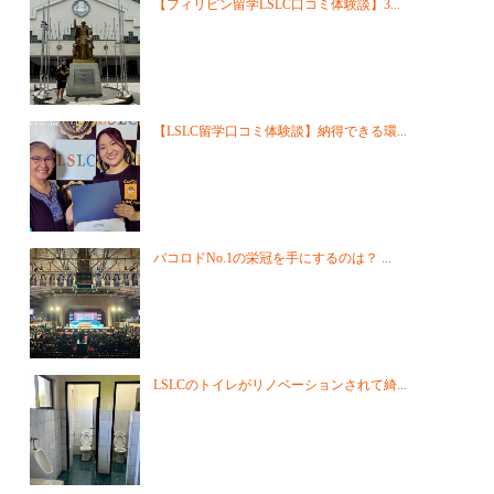
【フィリピン留学LSLC口コミ体験談】3...
【LSLC留学口コミ体験談】納得できる環...
バコロドNo.1の栄冠を手にするのは？ ...
LSLCのトイレがリノベーションされて綺...