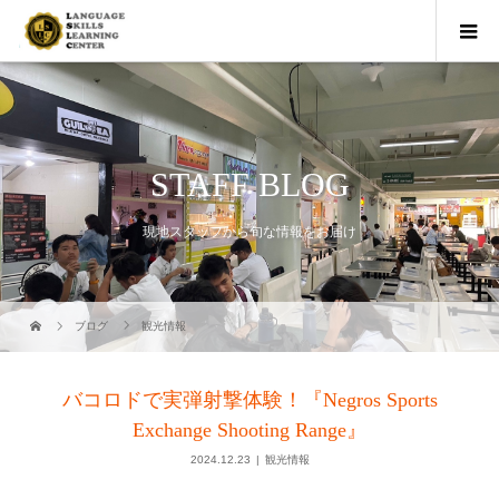
STAFF BLOG
現地スタッフから旬な情報をお届け
ブログ
観光情報
バコロドで実弾射撃体験！『Negros Sports
Exchange Shooting Range』
2024.12.23
観光情報