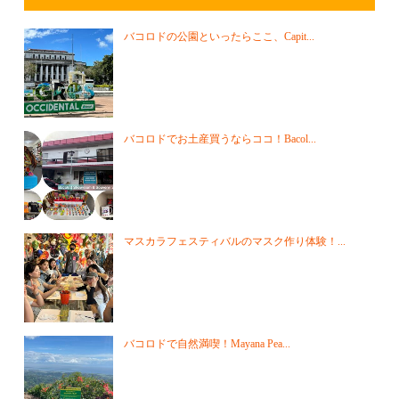
バコロドの公園といったらここ、Capit...
バコロドでお土産買うならココ！Bacol...
マスカラフェスティバルのマスク作り体験！...
バコロドで自然満喫！Mayana Pea...