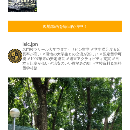
現地動画を毎日配信中！
lslc.jpn
名門校ラサール大学で #フィリピン留学⁡
⁡✐学生満足度＆延
長率が高い⁡
✐現地の大学生との交流が楽しい⁡
✐認定留学可
能⁡
✐1997年来の安定運営⁡⁡
✐週末アクティビティ充実⁡
✐日
本人比率が低い
⁡✐治安のいい微笑みの街⁡
⁡
⇩学校資料＆無料
留学相談