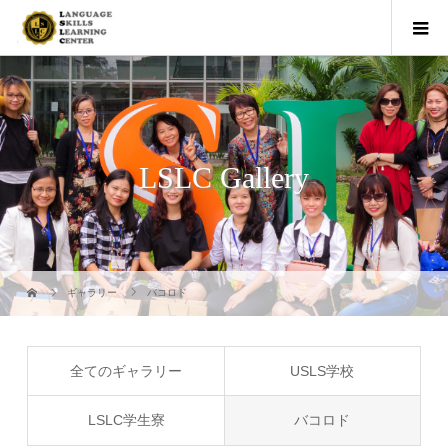
LSLC Gallery
ギャラリー
バコロド
全てのギャラリー
USLS学校
LSLC学生寮
バコロド