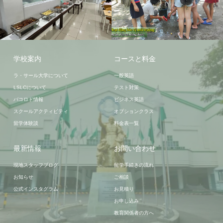
LSLC学生寮
バコロド
学校案内
コースと料金
ラ・サール大学について
一般英語
LSLCについて
テスト対策
バコロド情報
ビジネス英語
スクールアクティビティ
オプションクラス
留学体験談
料金表一覧
最新情報
お問い合わせ
現地スタッフブログ
留学手続きの流れ
お知らせ
ご相談
公式インスタグラム
お見積り
お申し込み
教育関係者の方へ