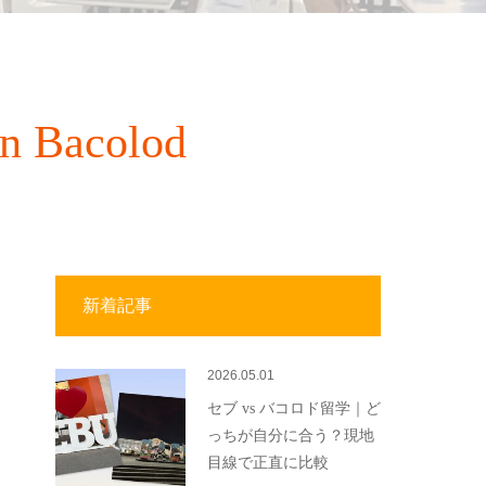
acolod
新着記事
2026.05.01
セブ vs バコロド留学｜ど
っちが自分に合う？現地
目線で正直に比較