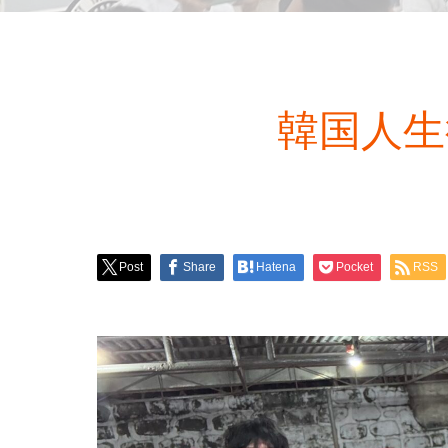
韓国人生徒
Post
Share
Hatena
Pocket
RSS