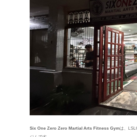
Six One Zero Zero Martial Arts Fitness Gym
は、LSL
ジムです。