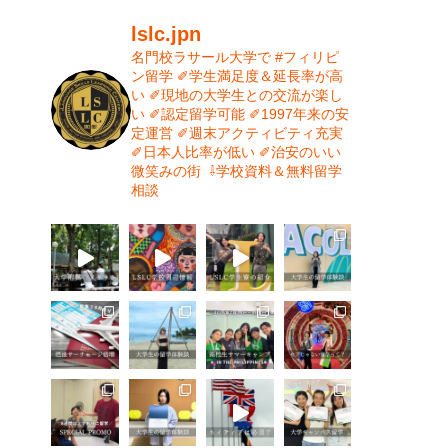
lslc.jpn
名門校ラサール大学で #フィリピ
ン留学⁡
⁡✐学生満足度＆延長率が高
い⁡
✐現地の大学生との交流が楽し
い⁡
✐認定留学可能⁡
✐1997年来の安
定運営⁡⁡
✐週末アクティビティ充実⁡
✐日本人比率が低い
⁡✐治安のいい
微笑みの街⁡
⁡
⇩学校資料＆無料留学
相談