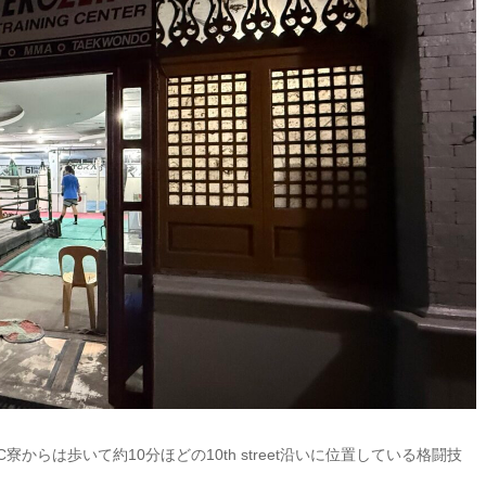
C寮からは歩いて約10分ほどの10th street沿いに位置している格闘技