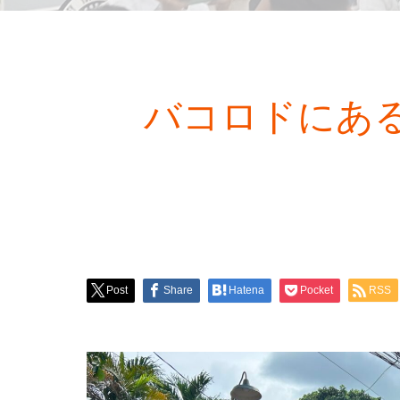
バコロドにある孤
Post
Share
Hatena
Pocket
RSS