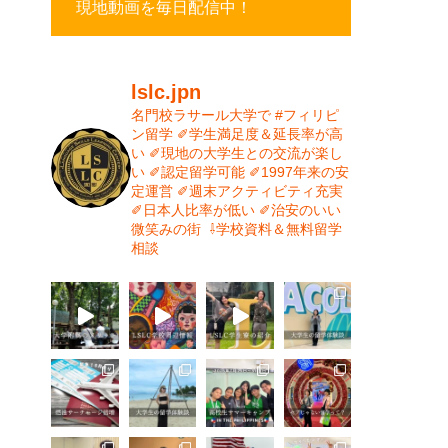
現地動画を毎日配信中！
lslc.jpn
名門校ラサール大学で #フィリピ
ン留学⁡
⁡✐学生満足度＆延長率が高
い⁡
✐現地の大学生との交流が楽し
い⁡
✐認定留学可能⁡
✐1997年来の安
定運営⁡⁡
✐週末アクティビティ充実⁡
✐日本人比率が低い
⁡✐治安のいい
微笑みの街⁡
⁡
⇩学校資料＆無料留学
相談