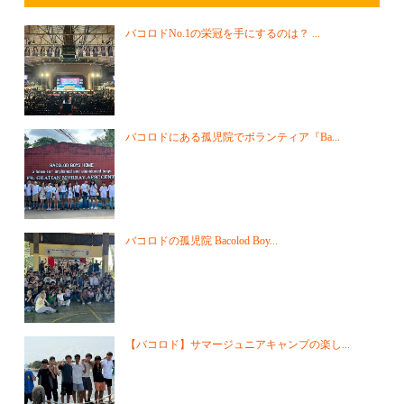
バコロドNo.1の栄冠を手にするのは？ ...
バコロドにある孤児院でボランティア『Ba...
バコロドの孤児院 Bacolod Boy...
【バコロド】サマージュニアキャンプの楽し...