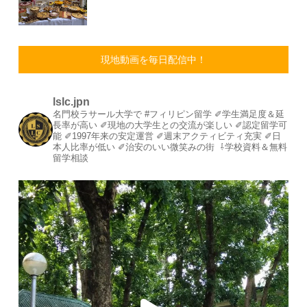
現地動画を毎日配信中！
lslc.jpn
名門校ラサール大学で #フィリピン留学⁡
⁡✐学生満足度＆延
長率が高い⁡
✐現地の大学生との交流が楽しい⁡
✐認定留学可
能⁡
✐1997年来の安定運営⁡⁡
✐週末アクティビティ充実⁡
✐日
本人比率が低い
⁡✐治安のいい微笑みの街⁡
⁡
⇩学校資料＆無料
留学相談