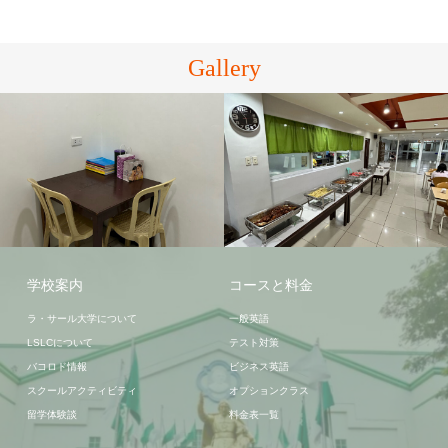
Gallery
LSLC学生寮
バコロド
学校案内
コースと料金
ラ・サール大学について
一般英語
LSLCについて
テスト対策
バコロド情報
ビジネス英語
スクールアクティビティ
オプションクラス
留学体験談
料金表一覧