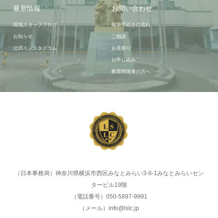
最新情報
お問い合わせ
現地スタッフブログ
留学手続きの流れ
お知らせ
ご相談
公式インスタグラム
お見積り
お申し込み
教育関係者の方へ
（日本事務局）神奈川県横浜市西区みなとみらい3-6-1みなとみらいセン
タービル19階
（電話番号）050-5897-9991
（メール）info@lslc.jp