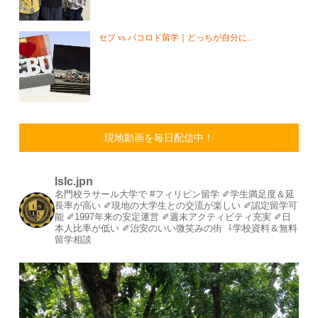
セブ vs バコロド留学｜どっちが自分に...
現地動画を毎日配信中！
lslc.jpn
名門校ラサール大学で #フィリピン留学⁡
⁡✐学生満足度＆延
長率が高い⁡
✐現地の大学生との交流が楽しい⁡
✐認定留学可
能⁡
✐1997年来の安定運営⁡⁡
✐週末アクティビティ充実⁡
✐日
本人比率が低い
⁡✐治安のいい微笑みの街⁡
⁡
⇩学校資料＆無料
留学相談