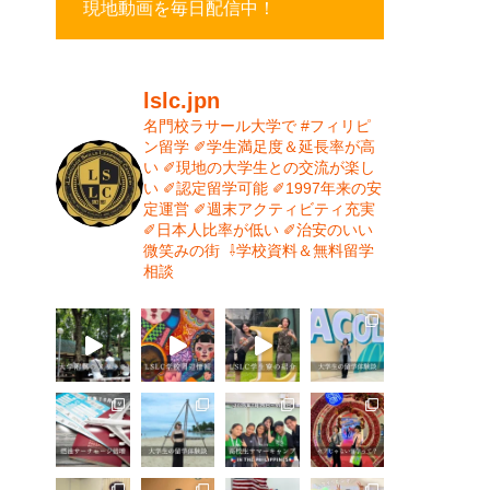
現地動画を毎日配信中！
lslc.jpn
名門校ラサール大学で #フィリピ
ン留学⁡
⁡✐学生満足度＆延長率が高
い⁡
✐現地の大学生との交流が楽し
い⁡
✐認定留学可能⁡
✐1997年来の安
定運営⁡⁡
✐週末アクティビティ充実⁡
✐日本人比率が低い
⁡✐治安のいい
微笑みの街⁡
⁡
⇩学校資料＆無料留学
相談