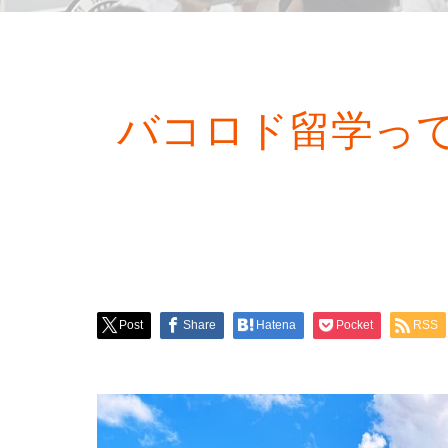
バコロド留学っ
Post
Share
Hatena
Pocket
RSS