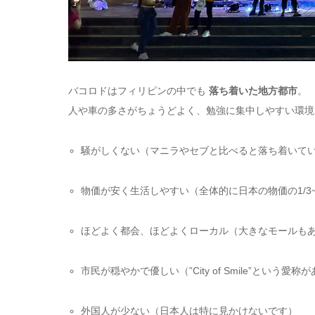
バコロドはフィリピンの中でも
落ち着いた地方都市
。
人や車の多さがちょうどよく、勉強に集中しやすい環境
騒がしくない（マニラやセブと比べると落ち着いて
物価が安く生活しやすい（全体的に日本の物価の1/3~
ほどよく都会、ほどよくローカル（大きなモールも
市民が穏やかで優しい（”City of Smile”という
外国人が少ない（日本人は特に見かけないです）