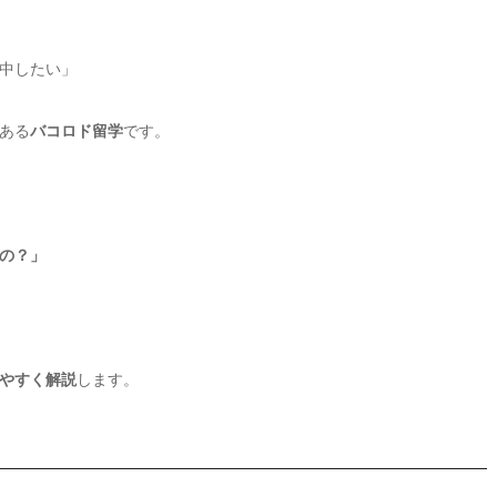
中したい」
ある
バコロド留学
です。
の？」
りやすく解説
します。